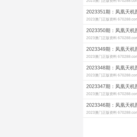
2023澳门正版资料 670288.co
2023351期：凤凰天机
2023澳门正版资料 670288.co
2023350期：凤凰天机
2023澳门正版资料 670288.co
2023349期：凤凰天机
2023澳门正版资料 670288.co
2023348期：凤凰天机
2023澳门正版资料 670288.co
2023347期：凤凰天机
2023澳门正版资料 670288.co
2023346期：凤凰天机
2023澳门正版资料 670288.co