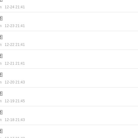
m
12-24 21:41
图
m
12-23 21:41
图
m
12-22 21:41
图
m
12-21 21:41
图
m
12-20 21:43
图
m
12-19 21:45
图
m
12-18 21:43
图